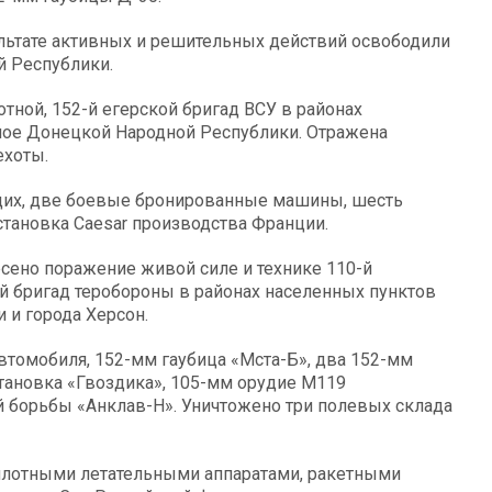
льтате активных и решительных действий освободили
й Республики.
ной, 152-й егерской бригад ВСУ в районах
ное Донецкой Народной Республики. Отражена
ехоты.
щих, две боевые бронированные машины, шесть
становка Caesar производства Франции.
сено поражение живой силе и технике 110-й
-й бригад теробороны в районах населенных пунктов
 и города Херсон.
втомобиля, 152-мм гаубица «Мста-Б», два 152-мм
становка «Гвоздика», 105-мм орудие М119
 борьбы «Анклав-Н». Уничтожено три полевых склада
илотными летательными аппаратами, ракетными