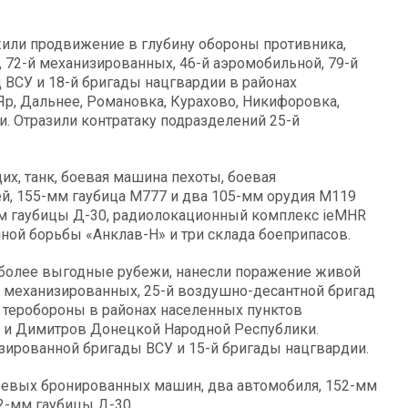
или продвижение в глубину обороны противника,
, 72-й механизированных, 46-й аэромобильной, 79-й
 ВСУ и 18-й бригады нацгвардии в районах
Яр, Дальнее, Романовка, Курахово, Никифоровка,
. Отразили контратаку подразделений 25-й
х, танк, боевая машина пехоты, боевая
й, 155-мм гаубица М777 и два 105-мм орудия М119
мм гаубицы Д-30, радиолокационный комплекс ieMHR
ной борьбы «Анклав-Н» и три склада боеприпасов.
 более выгодные рубежи, нанесли поражение живой
1-й механизированных, 25-й воздушно-десантной бригад
ы теробороны в районах населенных пунктов
е и Димитров Донецкой Народной Республики.
зированной бригады ВСУ и 15-й бригады нацгвардии.
боевых бронированных машин, два автомобиля, 152-мм
22-мм гаубицы Д-30.