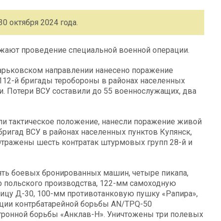
0 октября 2024 года.
ают проведение специальной военной операции.
арьковском направлении нанесено поражение
112-й бригады теробороны в районах населенных
и. Потери ВСУ составили до 55 военнослужащих, два
ли тактическое положение, нанесли поражение живой
 бригад ВСУ в районах населенных пунктов Купянск,
Отражены шесть контратак штурмовых групп 28-й и
пять боевых бронированных машин, четыре пикапа,
b польского производства, 122-мм самоходную
бицу Д-30, 100-мм противотанковую пушку «Рапира»,
ции контрбатарейной борьбы AN/TPQ-50
тронной борьбы «Анклав-Н». Уничтожены три полевых