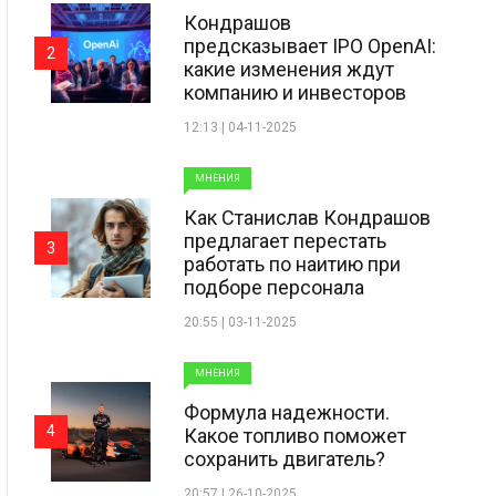
Кондрашов
предсказывает IPO OpenAI:
2
какие изменения ждут
компанию и инвесторов
12:13 | 04-11-2025
МНЕНИЯ
Как Станислав Кондрашов
предлагает перестать
3
работать по наитию при
подборе персонала
20:55 | 03-11-2025
МНЕНИЯ
Формула надежности.
4
Какое топливо поможет
сохранить двигатель?
20:57 | 26-10-2025