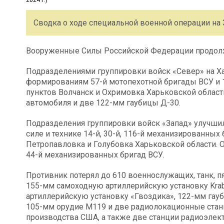
Сводка о ходе специальной военной операции на 3
Вооруженные Силы Российской Федерации продолж
Подразделениями группировки войск «Север» на Х
формированиям 57-й мотопехотной бригады ВСУ и 
пунктов Волчанск и Охримовка Харьковской област
автомобиля и две 122-мм гаубицы Д-30.
Подразделения группировки войск «Запад» улучши
силе и технике 14-й, 30-й, 116-й механизированных
Петропавловка и Голубовка Харьковской области. 
44-й механизированных бригад ВСУ.
Противник потерял до 610 военнослужащих, танк, 
155-мм самоходную артиллерийскую установку Kra
артиллерийскую установку «Гвоздика», 122-мм гау
105-мм орудие М119 и две радиолокационные стан
производства США, а также две станции радиоэлек