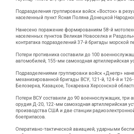
Подразделения группировки войск «Восток» в резу
населенный пункт Ясная Поляна Донецкой Народно
Нанесено поражение формированиям 58-й мотопехот
населенных пунктов Великая Новоселка и Раздоль
контратака подразделений 37-й бригады морской п
Потери противника составили до 100 военнослужа
автомобилей, 155-мм самоходная артиллерийская у
Подразделениями группировки войск «Днепр» нане
механизированной бригады ВСУ, 121-й, 124-й и 126
Белозерка, Казацкое, Токаревка Херсонской области
Потери ВСУ составили до 90 военнослужащих, три а
орудия Д-20, 122-мм самоходная артиллерийская у
производства США и две станции радиоэлектронной
боеприпасов.
Оперативно-тактической авиацией, ударными бесп