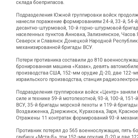
склада боеприпасов.
Подразделения Южной группировки войск продолж
нанесли поражение формированиям 24-й, 33-й, 54-й
десантно-штурмовой, 10-й горно-штурмовой бригад
населенных пунктов Анновка, Зализнянское, Часов 
Северск и Славянск Донецкой Народной Республики
механизированной бригады ВСУ.
Потери противника составили до 810 военнослужащи
бронированная машина «Казак», девять автомобиле
производства США, 152-мм орудие Д-20, две 122-
израильского производства, станция радиоэлектрон
Подразделения группировки войск «Центр» заняли
силе и технике 59-й мотопехотной, 93-й, 100-й, 15
ВСУ, 35-й бригады морской пехоты и 119-й бригад
Воздвиженка, Дзержинск, Кураховка, Заря, Красно
Отражены 11 контратак формирований 93-й механи
Противник потерял до 565 военнослужащих, пять 
гаубицу «Мста-Б», три 152-мм орудия Д-20 и две 1