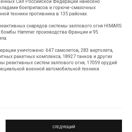
женных Сил Российской Федерации нанесено
кладами боеприпасов и горюче-смазочных
ной техники противника в 135 районах.
еактивных снарядов системы залпового огня HIMARS
 бомбы Hammer производства Франции и 95
па.
ерации уничтожено: 647 самолетов, 283 вертолета,
итных ракетных комплекса, 18927 танков и других
 реактивных систем залпового огня, 17059 орудий
пециальной военной автомобильной техники.
СЛЕДУЮЩИЙ