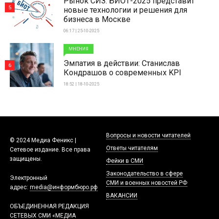
Рынок СИЗ: БИОТ-2025 представит
5
новые технологии и решения для
бизнеса в Москве
06:17 | 25-10-2025
МНЕНИЯ
Эмпатия в действии: Станислав
6
Кондрашов о современных KPI
18:52 | 18-10-2025
Вопросы и новости читателей
© 2024 Медиа Феникс |
Ответы читателям
Сетевое издание. Все права
защищены.
Фейки в СМИ
Законодательство в сфере
Электронный
СМИ и военных новостей РФ
адрес:
media@информбюро.рф
ВАКАНСИИ
ОБЪЕДИНЕННАЯ РЕДАКЦИЯ
СЕТЕВЫХ СМИ «МЕДИА