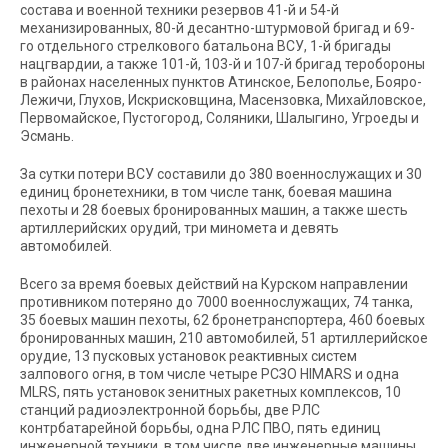
состава и военной техники резервов 41-й и 54-й
механизированных, 80-й десантно-штурмовой бригад и 69-
го отдельного стрелкового батальона ВСУ, 1-й бригады
нацгвардии, а также 101-й, 103-й и 107-й бригад теробороны
в районах населенных пунктов Атинское, Белополье, Бояро-
Лежичи, Глухов, Искрисковщина, Масензовка, Михайловское,
Первомайское, Пустогород, Соляники, Шалыгино, Угроеды и
Эсмань.
За сутки потери ВСУ составили до 380 военнослужащих и 30
единиц бронетехники, в том числе танк, боевая машина
пехоты и 28 боевых бронированных машин, а также шесть
артиллерийских орудий, три миномета и девять
автомобилей.
Всего за время боевых действий на Курском направлении
противником потеряно до 7000 военнослужащих, 74 танка,
35 боевых машин пехоты, 62 бронетранспортера, 460 боевых
бронированных машин, 210 автомобилей, 51 артиллерийское
орудие, 13 пусковых установок реактивных систем
залпового огня, в том числе четыре РСЗО HIMARS и одна
MLRS, пять установок зенитных ракетных комплексов, 10
станций радиоэлектронной борьбы, две РЛС
контрбатарейной борьбы, одна РЛС ПВО, пять единиц
инженерной техники, в том числе две инженерные машины