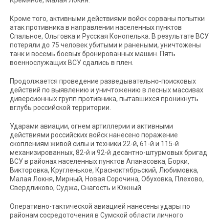
Кремяное, Малая Локня.
Кроме того, активными действиями войск сорваны попытки
атак противника в направлении населенных пунктов
Спальное, Ольговка и Русская Конопелька. В результате ВСУ
потеряли до 75 человек убитыми и ранеными, уничтожены
танк и восемь боевых бронированных машин. Пять
военнослужащих ВСУ сдались в плен.
Продолжается проведение разведывательно-поисковых
действий по выявлению и уничтожению в лесных массивах
диверсионных групп противника, пытавшихся проникнуть
вглубь российской территории.
Ударами авиации, огнем артиллерии и активными
действиями российских войск нанесено поражение
скоплениям живой силы и техники 22-й, 61-й и 115-й
механизированных, 82-й и 92-й десантно-штурмовых бригад
ВСУ в районах населенных пунктов Апанасовка, Борки,
Викторовка, Кругленькое, Красноктябрьский, Любимовка,
Малая Локня, Мирный, Новая Сорочина, Обуховка, Плехово,
Свердликово, Суджа, Снагость и Южный.
Оперативно-тактической авиацией нанесены удары по
районам сосредоточения в Сумской области личного