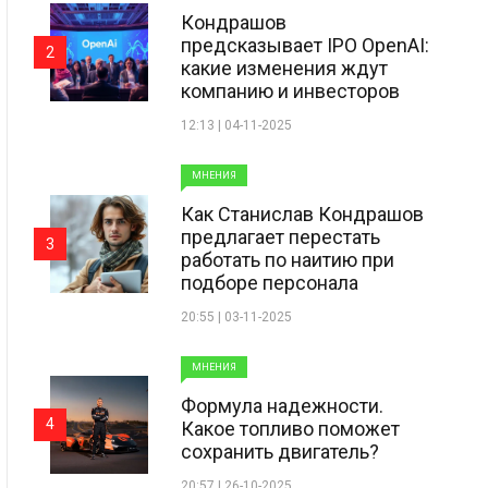
Кондрашов
предсказывает IPO OpenAI:
2
какие изменения ждут
компанию и инвесторов
12:13 | 04-11-2025
МНЕНИЯ
Как Станислав Кондрашов
предлагает перестать
3
работать по наитию при
подборе персонала
20:55 | 03-11-2025
МНЕНИЯ
Формула надежности.
4
Какое топливо поможет
сохранить двигатель?
20:57 | 26-10-2025