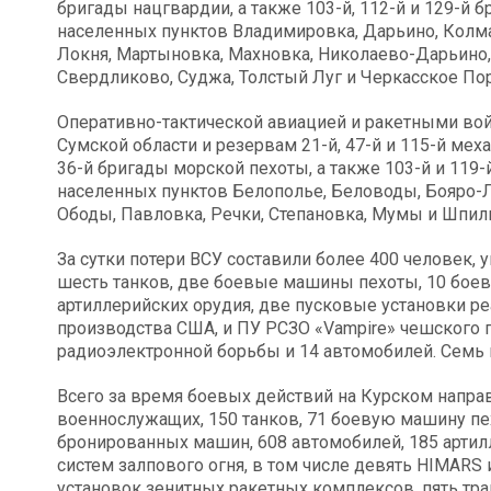
бригады нацгвардии, а также 103-й, 112-й и 129-й 
населенных пунктов Владимировка, Дарьино, Колма
Локня, Мартыновка, Махновка, Николаево-Дарьино,
Свердликово, Суджа, Толстый Луг и Черкасское По
Оперативно-тактической авиацией и ракетными во
Сумской области и резервам 21-й, 47-й и 115-й ме
36-й бригады морской пехоты, а также 103-й и 119
населенных пунктов Белополье, Беловоды, Бояро-Л
Ободы, Павловка, Речки, Степановка, Мумы и Шпил
За сутки потери ВСУ составили более 400 человек, 
шесть танков, две боевые машины пехоты, 10 бое
артиллерийских орудия, две пусковые установки р
производства США, и ПУ РСЗО «Vampire» чешского п
радиоэлектронной борьбы и 14 автомобилей. Семь 
Всего за время боевых действий на Курском напра
военнослужащих, 150 танков, 71 боевую машину пе
бронированных машин, 608 автомобилей, 185 артил
систем залпового огня, в том числе девять HIMAR
установок зенитных ракетных комплексов, пять тр