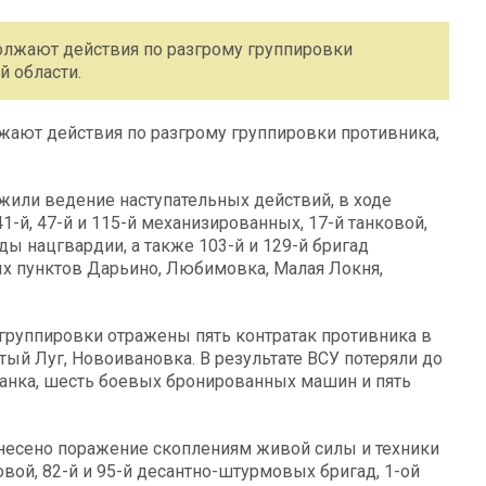
лжают действия по разгрому группировки
й области.
ают действия по разгрому группировки противника,
или ведение наступательных действий, в ходе
-й, 47-й и 115-й механизированных, 17-й танковой,
ды нацгвардии, а также 103-й и 129-й бригад
х пунктов Дарьино, Любимовка, Малая Локня,
группировки отражены пять контратак противника в
ый Луг, Новоивановка. В результате ВСУ потеряли до
анка, шесть боевых бронированных машин и пять
анесено поражение скоплениям живой силы и техники
ковой, 82-й и 95-й десантно-штурмовых бригад, 1-ой