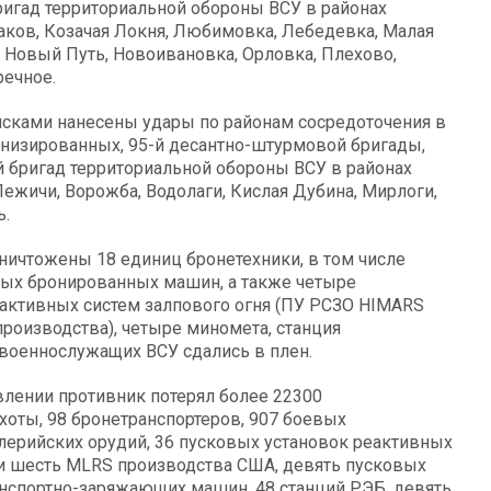
бригад территориальной обороны ВСУ в районах
ков, Козачая Локня, Любимовка, Лебедевка, Малая
 Новый Путь, Новоивановка, Орловка, Плехово,
речное.
йсками нанесены удары по районам сосредоточения в
ханизированных, 95-й десантно-штурмовой бригады,
-й бригад территориальной обороны ВСУ в районах
ежичи, Ворожба, Водолаги, Кислая Дубина, Мирлоги,
ь.
уничтожены 18 единиц бронетехники, в том числе
вых бронированных машин, а также четыре
еактивных систем залпового огня (ПУ РСЗО HIMARS
роизводства), четыре миномета, станция
военнослужащих ВСУ сдались в плен.
влении противник потерял более 22300
хоты, 98 бронетранспортеров, 907 боевых
лерийских орудий, 36 пусковых установок реактивных
S и шесть MLRS производства США, девять пусковых
анспортно-заряжающих машин, 48 станций РЭБ, девять