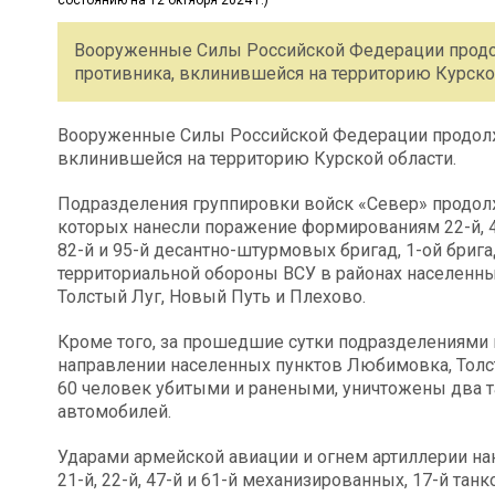
Вооруженные Силы Российской Федерации продо
противника, вклинившейся на территорию Курско
Вооруженные Силы Российской Федерации продолж
вклинившейся на территорию Курской области.
Подразделения группировки войск «Север» продолж
которых нанесли поражение формированиям 22-й, 41
82-й и 95-й десантно-штурмовых бригад, 1-ой брига
территориальной обороны ВСУ в районах населенны
Толстый Луг, Новый Путь и Плехово.
Кроме того, за прошедшие сутки подразделениями 
направлении населенных пунктов Любимовка, Толст
60 человек убитыми и ранеными, уничтожены два т
автомобилей.
Ударами армейской авиации и огнем артиллерии н
21-й, 22-й, 47-й и 61-й механизированных, 17-й тан