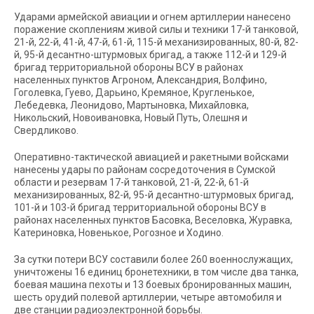
Ударами армейской авиации и огнем артиллерии нанесено
поражение скоплениям живой силы и техники 17-й танковой,
21-й, 22-й, 41-й, 47-й, 61-й, 115-й механизированных, 80-й, 82-
й, 95-й десантно-штурмовых бригад, а также 112-й и 129-й
бригад территориальной обороны ВСУ в районах
населенных пунктов Агроном, Александрия, Волфино,
Гоголевка, Гуево, Дарьино, Кремяное, Кругленькое,
Лебедевка, Леонидово, Мартыновка, Михайловка,
Никольский, Новоивановка, Новый Путь, Олешня и
Свердликово.
Оперативно-тактической авиацией и ракетными войсками
нанесены удары по районам сосредоточения в Сумской
области и резервам 17-й танковой, 21-й, 22-й, 61-й
механизированных, 82-й, 95-й десантно-штурмовых бригад,
101-й и 103-й бригад территориальной обороны ВСУ в
районах населенных пунктов Басовка, Веселовка, Журавка,
Катериновка, Новенькое, Рогозное и Ходино.
За сутки потери ВСУ составили более 260 военнослужащих,
уничтожены 16 единиц бронетехники, в том числе два танка,
боевая машина пехоты и 13 боевых бронированных машин,
шесть орудий полевой артиллерии, четыре автомобиля и
две станции радиоэлектронной борьбы.