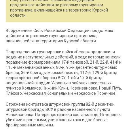
продолжают действия по разгрому группировки
противника, вклинившейся на территорию Курской
области.
Вооруженные Силы Российской Федерации продолжают
действия по разгрому группировки противника,
вклинившейся на территорию Курской области.
Подразделения группировки войск «Север» продолжили
ведение наступательных действий, в ходе которых нанесли
поражение формированиям 17-й танковой, 21-й, 22-й, 41-й и
115-й механизированных, 80-й, 95-й десантно-штурмовых
бригад, 36-й бригады морской пехоты, 112-й, 129-й бригад
территориальной обороны ВСУ, 1-ой и 17-й бригад
национальной гвардии Украины в районах населенных
пунктов Колмаков, Нижний Клин, Новоивановка, Новый Путь,
Плёхово, Черкасская Конопелька и Черкасское Поречное.
Отражена контратака штурмовой группы 82-й десантно-
штурмовой бригады ВСУ в районе населенного пункта
Новоивановка. Потери противника составили до 15 человек
убитыми и ранеными, уничтожены танк и две боевые
бронированные машины.