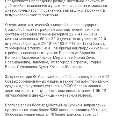
Продолжается проведение разведывательно-поисковых
действий по выявлению и уничтожению в лесных массивах
диверсионных групп противника, пытавшихся проникнуть
вглубь российской территории.
Оперативно-тактической авиацией нанесены удары в
Сумской области по районам сосредоточения личного
состава и военной техники резервов 22-й, 41-й и 61-й
механизированных, 80-й и 82-й десантно-штурмовых, 92-й
штурмовой бригад ВСУ, 101-й, 103-й, 119-й и 129-й бригад
теробороны, а также 1-й и 17-й бригад нацгвардии Украины
в районах населенных пунктов Белополье, Ворожба,
Великая Писаревка, Глухов, Мирополье, Новая Сечь,
Новоивановка, Павловка, Пустогород, Погребки, Старые
Верки, Стукаловка, Сумы, Хотень и Юнаковка.
За сутки потери ВСУ составили до 400 военнослужащих и 12
боевых бронированных машин, а также три артиллерийских
орудия, одна пусковая установка РСЗО, боевая машина
зенитного ракетно-пушечного комплекса, станция РЭБ, 12
автомобилей и две единицы инженерной техники.
Всего за время боевых действий на Курском направлении
противник потерял более 9300 военнослужащих, 80 танков,
38 боевых машин пехоты, 70 бронетранспортеров, 561