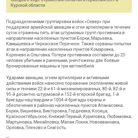
Курской области.
Подразделениями группировки войск «Север» при
поддержке армейской авиации и огня артиллерии в течение
суток отражены пять атак штурмовых групп противника в
направлении населенных пунктов Борки, Марьевка,
Камышевка и Черкасское Поречное. Также сорваны попытки
атак в направлении населенных пунктов Комаровка,
Коренево и Ольговка. Потери противника составили до 25
человек убитыми и ранеными, уничтожены две боевые
бронированные машины и три автомобиля.
Ударами авиации, огнем артиллерии и активными
действиями войск нанесено поражение скоплениям живой
силы и техники 22-й и 61-й механизированных, 80-й, 82-й и
95-й десантно-штурмовой и 152-й егерской бригад, 1-й
бригады нацгвардии и 1004-й бригады охраны и
обеспечения в районах населенных пунктов Апанасовка,
Борки, Вишневка, Викторовка, Гордеевка, Косица,
Краснооктябрьское, Княжий Первый, Куриловка, Любимовка,
Мартыновка, Михайловка, Малая Локня, Новоивановка,
Орловка, Плехово и Снагость.