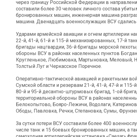
через границу Российской Федерации в направлени
составили более 30 человек личного состава убит
бронированных машин, инженерная машина разгра
машина. Двенадцать военнослужащих ВСУ сдались 
Ударами армейской авиации и огнем артиллерии н
22-й, 41-й, 61-й и 115-й механизированных, 17-й та
бригады нацгвардии, 36-й бригады морской пехоты, 
обороны ВСУ в районах населенных пунктов Богдано
Кругленькое, Любимовка, Мартыновка, Меловый, Н
Толстый Луг и Черкасское Поречное.
Оперативно-тактической авиацией и ракетными во
Сумской области и резервам 21-й, 41-й, 47-й и 115
80-й и 95-й десантно-штурмовых бригад, 1-ой брига
территориальной обороны ВСУ в районах населенны
Белокопытово, Бояро-Лежичи, Водолаги, Катериновк
Ободы, Павловка, Речки, Степановка, Сумы, Фрунзен
За сутки потери ВСУ составили более 400 военносл
числе танк и 15 боевых бронированных машин, а та
самоходная артиллерийская установка «Caesar» фра