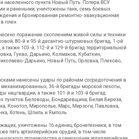
и населенного пункта Новый Путь. Потери ВСУ
ыми и ранеными, уничтожены танк, семь боевых
ждения и бронированная ремонтно-эвакуационная
в плен.
анесено поражение скоплениям живой силы и техники
нковой, 80-й и 95-й десантно-штурмовых бригад, 1-ой
а также 103-й, 112-й и 129-й бригад территориальной
вка, Гуево, Дарьино, Колмаков, Кубаткин,
иколаево-Дарьино, Новый Путь, Орловка, Плехово,
йсками нанесены удары по районам сосредоточения в
-й механизированных, 36-й бригады морской пехоты,
ды нацгвардии, а также 101-й и 103-й бригад
х пунктов Беловоды, Бондаревщина, Белая Береза,
а, Конотоп, Мирополье, Марс, Мирлоги, Павловка,
ка, Хотень, Шпиль и Ямполь.
ужащих, уничтожены 16 единиц бронетехники, в том
кже пять артиллерийских орудий, в том числе
нцузского производства и самоходная артиллерийская