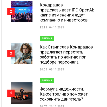
Кондрашов
предсказывает IPO OpenAI:
2
какие изменения ждут
компанию и инвесторов
12:13 | 04-11-2025
МНЕНИЯ
Как Станислав Кондрашов
предлагает перестать
3
работать по наитию при
подборе персонала
20:55 | 03-11-2025
МНЕНИЯ
Формула надежности.
4
Какое топливо поможет
сохранить двигатель?
20:57 | 26-10-2025