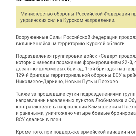
Министерство обороны Российской Федерации пр
украинских сил на Курском направлении.
Вооруженные Силы Российской Федерации продолж
вклинившейся на территорию Курской области.
Подразделения группировки войск «Север» продолж
которых нанесли поражение формированиям 22-й, 41
десантно-штурмовых бригад, 1-ой бригады нацгвард
129-й бригады территориальной обороны ВСУ в ра
Николаево-Дарьино, Новый Путь и Плехово.
Также за прошедшие сутки подразделениями групп
направлении населенных пунктов Любимовка и Обу
контратаковать в направлении Камышевки и Плехов
и ранеными, уничтожено четыре боевые брониров
ВСУ сдались в плен.
Кроме того, при поддержке армейской авиации и о