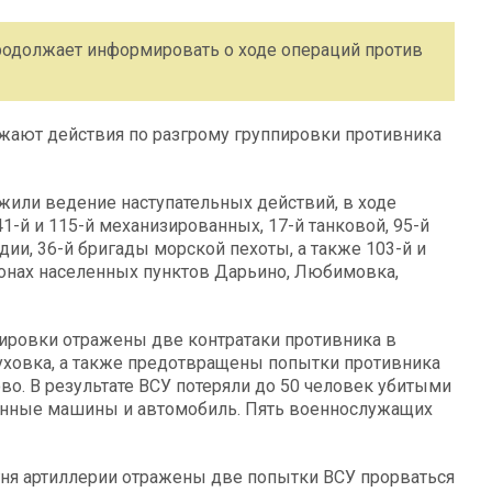
одолжает информировать о ходе операций против
ают действия по разгрому группировки противника
или ведение наступательных действий, в ходе
-й и 115-й механизированных, 17-й танковой, 95-й
ии, 36-й бригады морской пехоты, а также 103-й и
йонах населенных пунктов Дарьино, Любимовка,
ировки отражены две контратаки противника в
ховка, а также предотвращены попытки противника
о. В результате ВСУ потеряли до 50 человек убитыми
анные машины и автомобиль. Пять военнослужащих
гня артиллерии отражены две попытки ВСУ прорваться