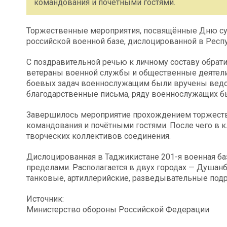
командования и почётными гостями.
Торжественные мероприятия, посвящённые Дню сухо
российской военной базе, дислоцированной в Респ
С поздравительной речью к личному составу обрат
ветераны военной службы и общественные деятели
боевых задач военнослужащим были вручены ведо
благодарственные письма, ряду военнослужащих б
Завершилось мероприятие прохождением торжес
командования и почётными гостями. После чего в кл
творческих коллективов соединения.
Дислоцированная в Таджикистане 201-я военная ба
пределами. Располагается в двух городах — Душанб
танковые, артиллерийские, разведывательные подр
Источник:
Министерство обороны Российской Федерации