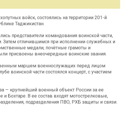
путных войск, состоялись на территории 201-й
ублике Таджикистан.
ились представители командования воинской части,
. Затем отличившимся при исполнении служебных и
мственные медали, почётные грамоты и
ыли присвоены внеочередные воинские звания.
твенным маршем военнослужащих перед лицом
убе воинской части состоялся концерт, с участием
за — крупнейший военный объект России за ее
е и Бохтаре. В ее состав входят мотострелковые,
азделения, подразделения ПВО, РХБ защиты и связи.