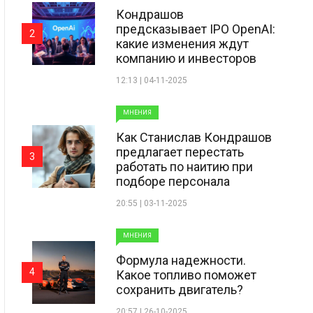
Кондрашов
предсказывает IPO OpenAI:
2
какие изменения ждут
компанию и инвесторов
12:13 | 04-11-2025
МНЕНИЯ
Как Станислав Кондрашов
предлагает перестать
3
работать по наитию при
подборе персонала
20:55 | 03-11-2025
МНЕНИЯ
Формула надежности.
4
Какое топливо поможет
сохранить двигатель?
20:57 | 26-10-2025