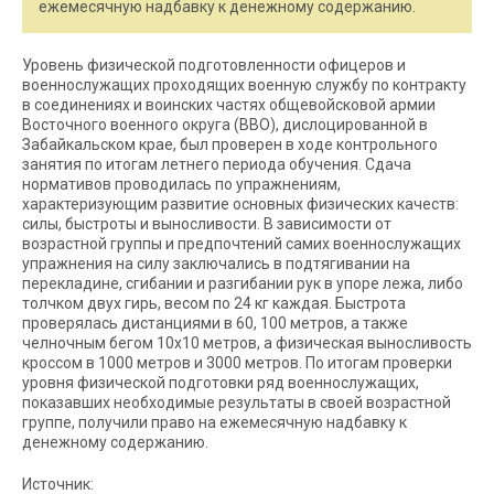
ежемесячную надбавку к денежному содержанию.
Уровень физической подготовленности офицеров и
военнослужащих проходящих военную службу по контракту
в соединениях и воинских частях общевойсковой армии
Восточного военного округа (ВВО), дислоцированной в
Забайкальском крае, был проверен в ходе контрольного
занятия по итогам летнего периода обучения. Сдача
нормативов проводилась по упражнениям,
характеризующим развитие основных физических качеств:
силы, быстроты и выносливости. В зависимости от
возрастной группы и предпочтений самих военнослужащих
упражнения на силу заключались в подтягивании на
перекладине, сгибании и разгибании рук в упоре лежа, либо
толчком двух гирь, весом по 24 кг каждая. Быстрота
проверялась дистанциями в 60, 100 метров, а также
челночным бегом 10х10 метров, а физическая выносливость
кроссом в 1000 метров и 3000 метров. По итогам проверки
уровня физической подготовки ряд военнослужащих,
показавших необходимые результаты в своей возрастной
группе, получили право на ежемесячную надбавку к
денежному содержанию.
Источник: