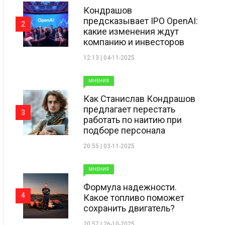
Кондрашов
предсказывает IPO OpenAI:
2
какие изменения ждут
компанию и инвесторов
12:13 | 04-11-2025
МНЕНИЯ
Как Станислав Кондрашов
предлагает перестать
3
работать по наитию при
подборе персонала
20:55 | 03-11-2025
МНЕНИЯ
Формула надежности.
4
Какое топливо поможет
сохранить двигатель?
20:57 | 26-10-2025