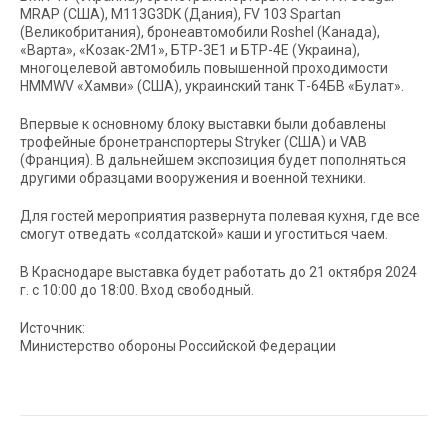
MRAP (США), М113G3DK (Дания), FV 103 Spartan
(Великобритания), бронеавтомобили Roshel (Канада),
«Варта», «Козак-2М1», БТР-3Е1 и БТР-4Е (Украина),
многоцелевой автомобиль повышенной проходимости
HMMWV «Хамви» (США), украинский танк Т-64БВ «Булат».
Впервые к основному блоку выставки были добавлены
трофейные бронетранспортеры Stryker (США) и VAB
(Франция). В дальнейшем экспозиция будет пополняться
другими образцами вооружения и военной техники.
Для гостей мероприятия развернута полевая кухня, где все
смогут отведать «солдатской» каши и угоститься чаем.
В Краснодаре выставка будет работать до 21 октября 2024
г. с 10:00 до 18:00. Вход свободный.
Источник:
Министерство обороны Российской Федерации