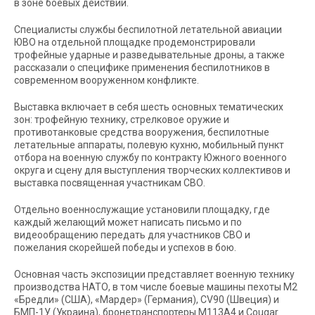
в зоне боевых действий.
Специалисты службы беспилотной летательной авиации
ЮВО на отдельной площадке продемонстрировали
трофейные ударные и разведывательные дроны, а также
рассказали о специфике применения беспилотников в
современном вооруженном конфликте.
Выставка включает в себя шесть основных тематических
зон: трофейную технику, стрелковое оружие и
противотанковые средства вооружения, беспилотные
летательные аппараты, полевую кухню, мобильный пункт
отбора на военную службу по контракту Южного военного
округа и сцену для выступления творческих коллективов и
выставка посвященная участникам СВО.
Отдельно военнослужащие установили площадку, где
каждый желающий может написать письмо и по
видеообращению передать для участников СВО и
пожелания скорейшей победы и успехов в бою.
Основная часть экспозиции представляет военную технику
производства НАТО, в том числе боевые машины пехоты М2
«Бредли» (США), «Мардер» (Германия), CV90 (Швеция) и
БМП-1У (Украина), бронетранспортеры М113А4 и Cougar