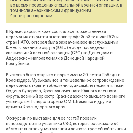
во время проведения специальной военной операции, в
том числе американским и французским
бронетранспортерам.
В Краснодарском крае состоялась торжественная
церемония открытия выставки трофейной техники ВСУ и
стран НАТО, которая была захвачена военнослужащими
Южного военного округа (ЮВО) в ходе проведения
специальной военной операции (СВО) на Донецком и
Авдеевском направлениях в Донецкой Народной
Республике.
Выставка была открыта в парке имени 30-летия Победы в
Краснодаре. Музыкальное и танцевальное сопровождение
церемонии открытия обеспечили, ансамбль песни и пляски
Ордена Суворова, Краснознаменного Южного военного
округа, военный оркестр Краснодарского высшего военного
училища им. Генерала армии С.М. Штеменко и другие
артисты Краснодарского края.
Экскурсии по выставке для ее гостей провели
непосредственно участники СВО, которые рассказали об
обстоятельствах уничтожения и захвата трофейной техники