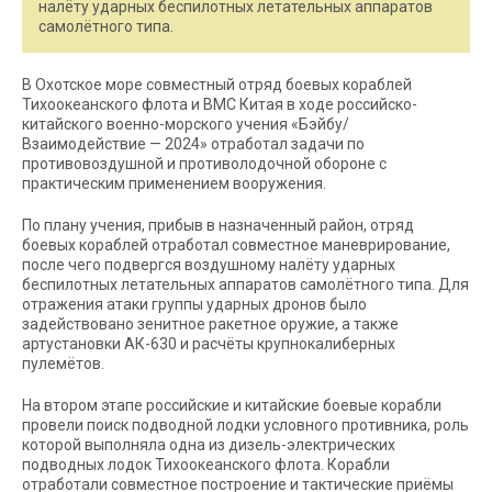
налёту ударных беспилотных летательных аппаратов
самолётного типа.
В Охотское море совместный отряд боевых кораблей
Тихоокеанского флота и ВМС Китая в ходе российско-
китайского военно-морского учения «Бэйбу/
Взаимодействие — 2024» отработал задачи по
противовоздушной и противолодочной обороне с
практическим применением вооружения.
По плану учения, прибыв в назначенный район, отряд
боевых кораблей отработал совместное маневрирование,
после чего подвергся воздушному налёту ударных
беспилотных летательных аппаратов самолётного типа. Для
отражения атаки группы ударных дронов было
задействовано зенитное ракетное оружие, а также
артустановки АК-630 и расчёты крупнокалиберных
пулемётов.
На втором этапе российские и китайские боевые корабли
провели поиск подводной лодки условного противника, роль
которой выполняла одна из дизель-электрических
подводных лодок Тихоокеанского флота. Корабли
отработали совместное построение и тактические приёмы