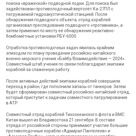
поиска «вражеской» подводной лодки. Для поиска был
задействован противолодочный вертолёт Ка-27ПЛ с
погружаемой гидроакустической станцией. После
обнаружения подводного объекта, отряд кораблей
организовал преследование подводного «противника», а
затем применил по месту её обнаружения реактивно-
бомбомётные установки РБУ-6000.
Отработка противолодочных задач явилась крайним
эпизодом по плану проведения российско-китайского
военно-морского учения «Бэйбу/Взаимодействие — 2024».
Совместный штаб учения по связи поблагодарил экипажи
кораблей за слаженную работу.
После активных действий экипажи кораблей совершили
переход в район, где пополнили запасы от танкеров. Затем
будет сформирован совместный российско-китайский отряд,
который приступит к задачам совместного патрулирования
в АТР.
Совместный отряд кораблей Тихоокеанского флота и ВМС
Китая вышел из Владивостока 21 сентября. В составе
отряда от российской стороны принимают участие большие
противолодочные корабли «Адмирал Пантелеев» и