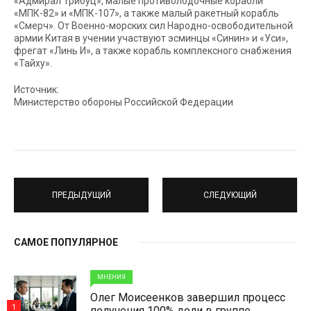
«Адмирал Трибуц», малые противолодочные корабли
«МПК-82» и «МПК-107», а также малый ракетный корабль
«Смерч». От Военно-морских сил Народно-освободительной
армии Китая в учении участвуют эсминцы «Синин» и «Уси»,
фрегат «Линь И», а также корабль комплексного снабжения
«Тайху».
Источник:
Министерство обороны Российской Федерации
ПРЕДЫДУЩИЙ
СЛЕДУЮЩИЙ
САМОЕ ПОПУЛЯРНОЕ
МНЕНИЯ
Олег Моисеенков завершил процесс
1
получения 100% доли в группе