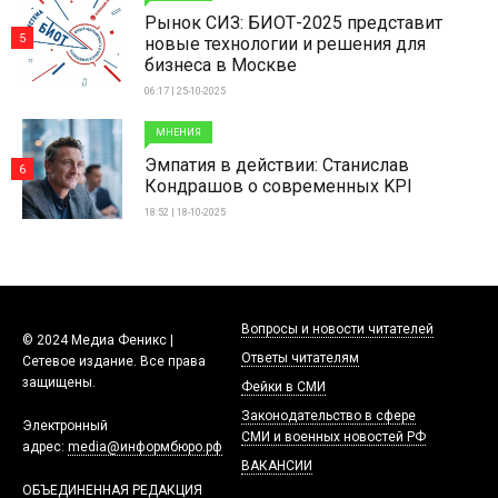
Рынок СИЗ: БИОТ-2025 представит
5
новые технологии и решения для
бизнеса в Москве
06:17 | 25-10-2025
МНЕНИЯ
Эмпатия в действии: Станислав
6
Кондрашов о современных KPI
18:52 | 18-10-2025
Вопросы и новости читателей
© 2024 Медиа Феникс |
Ответы читателям
Сетевое издание. Все права
защищены.
Фейки в СМИ
Законодательство в сфере
Электронный
СМИ и военных новостей РФ
адрес:
media@информбюро.рф
ВАКАНСИИ
ОБЪЕДИНЕННАЯ РЕДАКЦИЯ