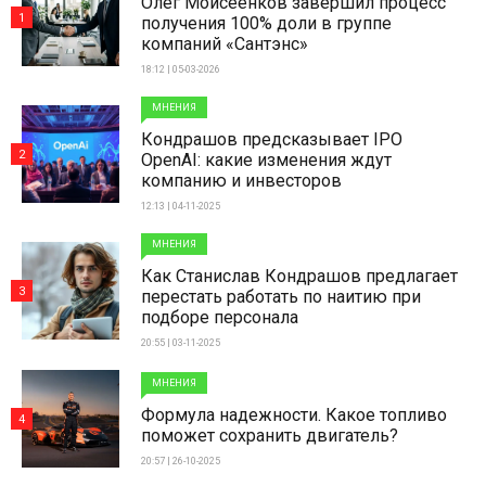
Олег Моисеенков завершил процесс
1
получения 100% доли в группе
компаний «Сантэнс»
18:12 | 05-03-2026
МНЕНИЯ
Кондрашов предсказывает IPO
2
OpenAI: какие изменения ждут
компанию и инвесторов
12:13 | 04-11-2025
МНЕНИЯ
Как Станислав Кондрашов предлагает
3
перестать работать по наитию при
подборе персонала
20:55 | 03-11-2025
МНЕНИЯ
Формула надежности. Какое топливо
4
поможет сохранить двигатель?
20:57 | 26-10-2025