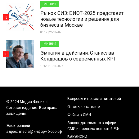
МНЕНИЯ
Рынок СИЗ: БИОТ-2025 представит
5
новые технологии и решения для
бизнеса в Москве
06:17 | 25-10-2025
МНЕНИЯ
Эмпатия в действии: Станислав
6
Кондрашов о современных KPI
18:52 | 18-10-2025
Вопросы и новости читателей
© 2024 Медиа Феникс |
Ответы читателям
Сетевое издание. Все права
защищены.
Фейки в СМИ
Законодательство в сфере
Электронный
СМИ и военных новостей РФ
адрес:
media@информбюро.рф
ВАКАНСИИ