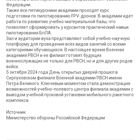
Федерации.
Также все пятикурсники академии проходят курс
подготовки по пилотированию FPV-дронов. В академии идет
работа по развитию учебно-материальной базы, что
позволяет сформировать у курсантов практический навык
пилотирования БпЛА.
Зал и аудитории вуза представляют собой учебно-научную
платформу для проведения всех видов занятий со всеми
категориями обучающихся. В настоящее время Военная
академия РВСН и ее филиал готовят будущих
военнослужащих не только для РВСН, но и для других родов
войск.
5 октября 2024 года День открытых дверей прошел в
Серпуховском филиале Военной академии РВСН имени
Петра Великого. Ключевым моментом стала демонстрация
возможностей учебно-полевого центра филиала академии с
выводом учебной пусковой установки мобильного ракетного
комплекса.
Источник:
Министерство обороны Российской Федерации