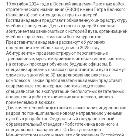
19 октября 2024 года в Военной академии Ракетных войск
стратегического назначения (РВСН) имени Петра Великого
(Балашиха) состоится день открытых дверей.
Гостям академии представят обновленную инфраструктуру
учебного заведения. День открытых дверей позволит
абитуриентам ознакомиться с историей вуза, организацией
учебного процесса, жизнью и бытом курсантов.
Представители академии расскажут об условиях
поступления в учебное заведение в 2025 году.
Абитуриентам продемонстрируют перспективные
тренажерные, мультимедийные и интерактивные системы,
на которых проходят обучение будущие офицеры. В
специализированных классах представители вуза покажут
элементы занятий по 3D-моделированию ракетных
комплексов. Также преподаватели академии представят
современные тренажерные системы подготовки
специалистов по эксплуатации беспилотных летательных
аппаратов и робототехнических комплексов, широко
применяемых в войсках.
Для качественной подготовки высококвалифицированных
кадров по принципиально новому направлению учеными
вуза был разработан Федеральный государственный
образовательный стандарт «Робототехника военного и
специального назначения». Он был утвержден
Министерством науки и высшего образования Российской