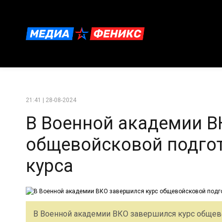
21:41 | 28-08-2024
В Военной академии В
общевойсковой подгот
курса
В Военной академии ВКО завершился курс общево