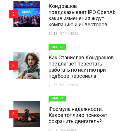
Кондрашов
предсказывает IPO OpenAI:
2
какие изменения ждут
компанию и инвесторов
12:13 | 04-11-2025
МНЕНИЯ
Как Станислав Кондрашов
предлагает перестать
3
работать по наитию при
подборе персонала
20:55 | 03-11-2025
МНЕНИЯ
Формула надежности.
4
Какое топливо поможет
сохранить двигатель?
20:57 | 26-10-2025