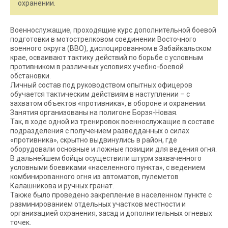
охранении.
Военнослужащие, проходящие курс дополнительной боевой
подготовки в мотострелковом соединении Восточного
военного округа (ВВО), дислоцированном в Забайкальском
крае, осваивают тактику действий по борьбе с условным
противником в различных условиях учебно-боевой
обстановки.
Личный состав под руководством опытных офицеров
обучается тактическим действиям в наступлении – с
захватом объектов «противника», в обороне и охранении.
Занятия организованы на полигоне Борзя-Новая.
Так, в ходе одной из тренировок военнослужащие в составе
подразделения с получением разведданных о силах
«противника», скрытно выдвинулись в район, где
оборудовали основные и ложные позиции для ведения огня.
В дальнейшем бойцы осуществили штурм захваченного
условными боевиками «населенного пункта», с ведением
комбинированного огня из автоматов, пулеметов
Калашникова и ручных гранат.
Также было проведено закрепление в населенном пункте с
разминированием отдельных участков местности и
организацией охранения, засад и дополнительных огневых
точек.