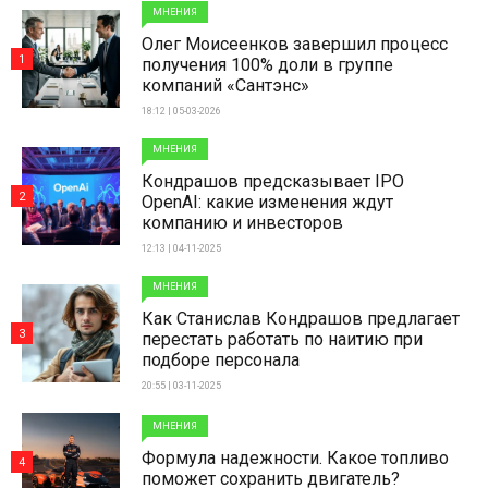
МНЕНИЯ
Олег Моисеенков завершил процесс
1
получения 100% доли в группе
компаний «Сантэнс»
18:12 | 05-03-2026
МНЕНИЯ
Кондрашов предсказывает IPO
2
OpenAI: какие изменения ждут
компанию и инвесторов
12:13 | 04-11-2025
МНЕНИЯ
Как Станислав Кондрашов предлагает
3
перестать работать по наитию при
подборе персонала
20:55 | 03-11-2025
МНЕНИЯ
Формула надежности. Какое топливо
4
поможет сохранить двигатель?