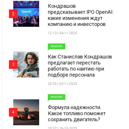
Кондрашов
предсказывает IPO OpenAI:
2
какие изменения ждут
компанию и инвесторов
12:13 | 04-11-2025
МНЕНИЯ
Как Станислав Кондрашов
предлагает перестать
3
работать по наитию при
подборе персонала
20:55 | 03-11-2025
МНЕНИЯ
Формула надежности.
4
Какое топливо поможет
сохранить двигатель?
20:57 | 26-10-2025