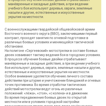
манёвренные и засадные действия, а при ведении
учебного боя используют деревья, овраги, земляные
насыпи и другие, естественные и искусственные
укрытия на местности.
С военнослужащими гвардейской общевойсковой армии
Восточного военного округа (ВВО), заключившими первый
контракт, проходят занятия по огневой подготовке в
различных боевых условиях и меняющейся тактической
обстановке.
На полигоне «Сергеевский» мотострелки в составе боевых
двоек осваивают тактику ведения боя в городских условиях.
В процессе обучения боевые двойки отрабатывают
манёвренные и засадные действия, а при ведении учебного
боя используют деревья, овраги, земляные насыпи и другие,
естественные и искусственные укрытия на местности.
Особое внимание уделяется обучению личного состава
действиям при штурме и уничтожении блиндажей и огневых
точек противника. Во время отработки тактических
действий мотострелки ведут огонь из различных
положений: «лёжа», «стоя», «с колена» и в движении.
Во время передвижения боевых двоек по открытой
местности или в условиях городской застройки