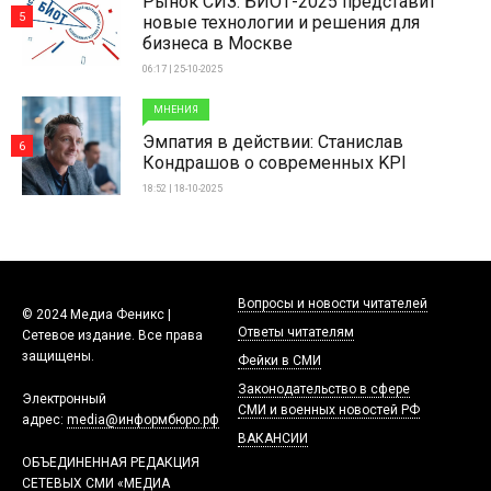
Рынок СИЗ: БИОТ-2025 представит
5
новые технологии и решения для
бизнеса в Москве
06:17 | 25-10-2025
МНЕНИЯ
Эмпатия в действии: Станислав
6
Кондрашов о современных KPI
18:52 | 18-10-2025
Вопросы и новости читателей
© 2024 Медиа Феникс |
Ответы читателям
Сетевое издание. Все права
защищены.
Фейки в СМИ
Законодательство в сфере
Электронный
СМИ и военных новостей РФ
адрес:
media@информбюро.рф
ВАКАНСИИ
ОБЪЕДИНЕННАЯ РЕДАКЦИЯ
СЕТЕВЫХ СМИ «МЕДИА