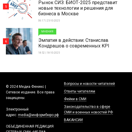
Рынок СИЗ: БИОТ-2025 представит
5
новые технологии и решения для
бизнеса в Москве
06:17 | 25-10-2025
МНЕНИЯ
Эмпатия в действии: Станислав
6
Кондрашов о современных KPI
18:52 | 18-10-2025
Вопросы и новости читателей
© 2024 Медиа Феникс |
Ответы читателям
Сетевое издание. Все права
защищены.
Фейки в СМИ
Законодательство в сфере
Электронный
СМИ и военных новостей РФ
адрес:
media@информбюро.рф
ВАКАНСИИ
ОБЪЕДИНЕННАЯ РЕДАКЦИЯ