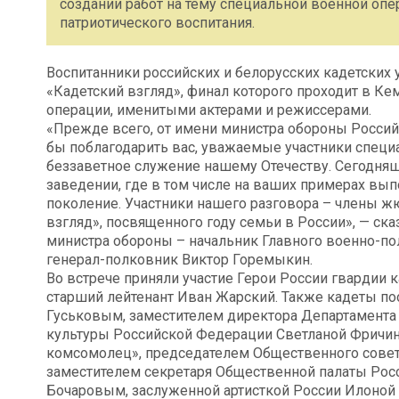
создании работ на тему специальной военной опе
патриотического воспитания.
Воспитанники российских и белорусских кадетских
«Кадетский взгляд», финал которого проходит в Ке
операции, именитыми актерами и режиссерами.
«Прежде всего, от имени министра обороны Росси
бы поблагодарить вас, уважаемые участники специ
беззаветное служение нашему Отечеству. Сегодняшн
заведении, где в том числе на ваших примерах вы
поколение. Участники нашего разговора – члены 
взгляд», посвященного году семьи в России», — ска
министра обороны – начальник Главного военно-п
генерал-полковник Виктор Горемыкин.
Во встрече приняли участие Герои России гвардии 
старший лейтенант Иван Жарский. Также кадеты п
Гуськовым, заместителем директора Департамента
культуры Российской Федерации Светланой Фричин
комсомолец», председателем Общественного сове
заместителем секретаря Общественной палаты Рос
Бочаровым, заслуженной артисткой России Илоной 