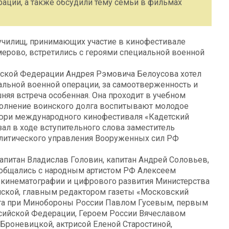
рации, а также обсудили тему семьи в фильмах
 училищ, принимающих участие в кинофестивале
мерово, встретились с героями специальной военной
йской Федерации Андрея Рэмовича Белоусова хотел
альной военной операции, за самоотверженность и
яя встреча особенная. Она проходит в учебном
полнение воинского долга воспитывают молодое
жюри международного кинофестиваля «Кадетский
зал в ходе вступительного слова заместитель
олитического управления Вооруженных сил РФ
капитан Владислав Головин, капитан Андрей Соловьев,
ообщались с народным артистом РФ Алексеем
 кинематографии и цифрового развития Министерства
ской, главным редактором газеты «Московский
та при Минобороны России Павлом Гусевым, первым
сийской Федерации, Героем России Вячеславом
Броневицкой, актрисой Еленой Старостиной,