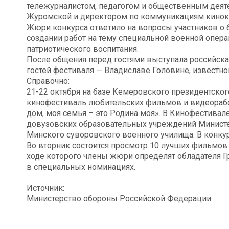
тележурналистом, педагогом и общественным дея
Журомской и директором по коммуникациям кинок
Жюри конкурса ответило на вопросы участников о 
создании работ на тему специальной военной опера
патриотического воспитания.
После общения перед гостями выступала российска
гостей фестиваля — Владиславе Головине, известн
Справочно:
21-22 октября на базе Кемеровского президентско
кинофестиваль любительских фильмов и видеорабо
дом, моя семья – это Родина моя». В Кинофестивал
довузовских образовательных учреждений Министе
Минского суворовского военного училища. В конк
Во вторник состоится просмотр 10 лучших фильмо
ходе которого члены жюри определят обладателя Гр
в специальных номинациях.
Источник:
Министерство обороны Российской Федерации