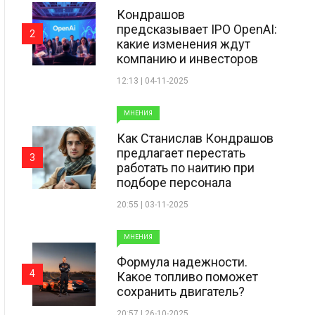
Кондрашов
предсказывает IPO OpenAI:
2
какие изменения ждут
компанию и инвесторов
12:13 | 04-11-2025
МНЕНИЯ
Как Станислав Кондрашов
предлагает перестать
3
работать по наитию при
подборе персонала
20:55 | 03-11-2025
МНЕНИЯ
Формула надежности.
4
Какое топливо поможет
сохранить двигатель?
20:57 | 26-10-2025