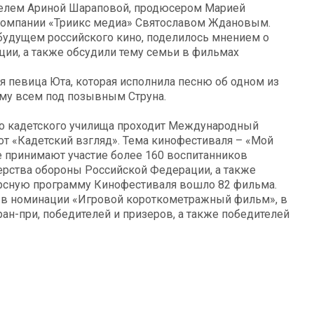
телем Ариной Шараповой, продюсером Марией
омпании «Триикс медиа» Святославом Ждановым.
будущем российского кино, поделилось мнением о
ции, а также обсудили тему семьи в фильмах
я певица Юта, которая исполнила песню об одном из
ому всем под позывным Струна.
го кадетского училища проходит Международный
т «Кадетский взгляд». Тема кинофестиваля – «Мой
е принимают участие более 160 воспитанников
рства обороны Российской Федерации, а также
урсную программу Кинофестиваля вошло 82 фильма.
в в номинации «Игровой короткометражный фильм», в
ан-при, победителей и призеров, а также победителей