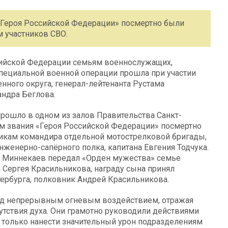
«Героя Российской Федерации» посмертно были
 участников СВО.
сийской Федерации семьям военнослужащих,
специальной военной операции прошла при участии
ного округа, генерал-лейтенанта Рустама
андра Беглова.
рошло в одном из залов Правительства Санкт-
ем звания «Героя Российской Федерации» посмертно
икам командира отдельной мотострелковой бригады,
женерно-сапёрного полка, капитана Евгения Тодчука.
м Миннекаев передал «Орден мужества» семье
а Сергея Красильникова, награду сына принял
тербурга, полковник Андрей Красильникова.
под непрерывным огневым воздействием, отражая
сутствия духа. Они грамотно руководили действиями
е только нанести значительный урон подразделениям