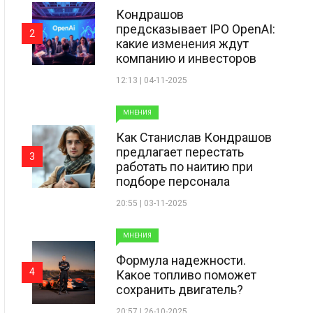
Кондрашов
предсказывает IPO OpenAI:
2
какие изменения ждут
компанию и инвесторов
12:13 | 04-11-2025
МНЕНИЯ
Как Станислав Кондрашов
предлагает перестать
3
работать по наитию при
подборе персонала
20:55 | 03-11-2025
МНЕНИЯ
Формула надежности.
4
Какое топливо поможет
сохранить двигатель?
20:57 | 26-10-2025