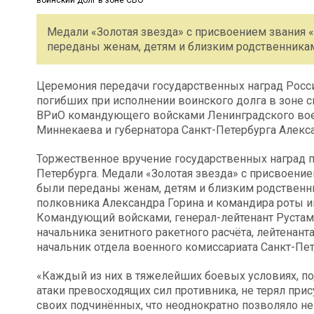
Медали «Золотая звезда» с присвоением звания 
переданы женам, детям и близким родственникам
Церемония передачи государственных наград Рос
погибших при исполнении воинского долга в зоне 
ВРиО командующего войсками Ленинградского воен
Миннекаева и губернатора Санкт-Петербурга Алекс
Торжественное вручение государственных наград п
Петербурга. Медали «Золотая звезда» с присвоени
были переданы женам, детям и близким родственн
полковника Александра Горина и командира роты ин
Командующий войсками, генерал-лейтенант Руста
начальника зенитного ракетного расчёта, лейтенант
начальник отдела военного комиссариата Санкт-Пе
«Каждый из них в тяжелейших боевых условиях, 
атаки превосходящих сил противника, не терял при
своих подчинённых, что неоднократно позволяло н