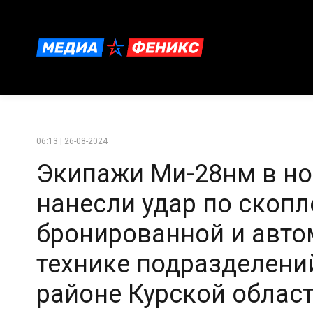
06:13 | 26-08-2024
Экипажи Ми-28нм в но
нанесли удар по скоп
бронированной и авт
технике подразделени
районе Курской облас