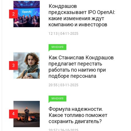
Кондрашов
предсказывает IPO OpenAI:
2
какие изменения ждут
компанию и инвесторов
12:13 | 04-11-2025
МНЕНИЯ
Как Станислав Кондрашов
предлагает перестать
3
работать по наитию при
подборе персонала
20:55 | 03-11-2025
МНЕНИЯ
Формула надежности.
4
Какое топливо поможет
сохранить двигатель?
20:57 | 26-10-2025