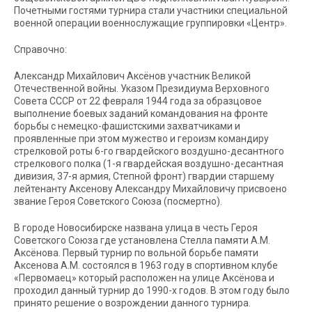
Почетными гостями турнира стали участники специальной
военной операции военнослужащие группировки «Центр».
Справочно:
Александр Михайлович Аксёнов участник Великой
Отечественной войны. Указом Президиума Верховного
Совета СССР от 22 февраля 1944 года за образцовое
выполнение боевых заданий командования на фронте
борьбы с немецко-фашистскими захватчиками и
проявленные при этом мужество и героизм командиру
стрелковой роты 6-го гвардейского воздушно-десантного
стрелкового полка (1-я гвардейская воздушно-десантная
дивизия, 37-я армия, Степной фронт) гвардии старшему
лейтенанту Аксенову Александру Михайловичу присвоено
звание Героя Советского Союза (посмертно).
В городе Новосибирске названа улица в честь Героя
Советского Союза где установлена Стелла памяти А.М.
Аксёнова. Первый турнир по вольной борьбе памяти
Аксенова А.М. состоялся в 1963 году в спортивном клубе
«Первомаец» который расположен на улице Аксёнова и
проходил данный турнир до 1990-х годов. В этом году было
принято решение о возрождении данного турнира.