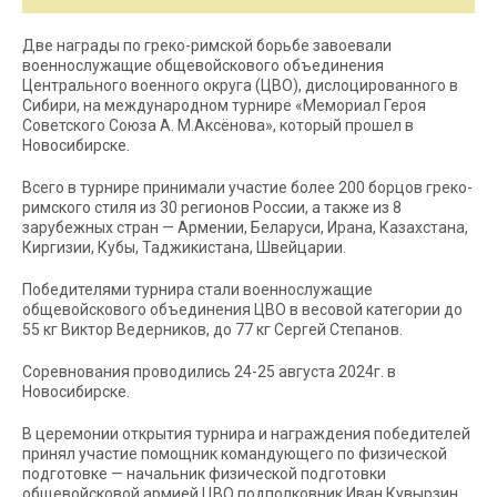
Две награды по греко-римской борьбе завоевали
военнослужащие общевойскового объединения
Центрального военного округа (ЦВО), дислоцированного в
Сибири, на международном турнире «Мемориал Героя
Советского Союза А. М.Аксёнова», который прошел в
Новосибирске.
Всего в турнире принимали участие более 200 борцов греко-
римского стиля из 30 регионов России, а также из 8
зарубежных стран — Армении, Беларуси, Ирана, Казахстана,
Киргизии, Кубы, Таджикистана, Швейцарии.
Победителями турнира стали военнослужащие
общевойскового объединения ЦВО в весовой категории до
55 кг Виктор Ведерников, до 77 кг Сергей Степанов.
Соревнования проводились 24-25 августа 2024г. в
Новосибирске.
В церемонии открытия турнира и награждения победителей
принял участие помощник командующего по физической
подготовке — начальник физической подготовки
общевойсковой армией ЦВО подполковник Иван Кувырзин.