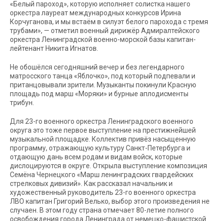
«Белый пароход», которую исполняет солистка нашего
оркестра лауреат международных конкурсов Ирина
Корчуганова, и мы встаём в силуэт белого парохода с тремя
трубами», — отметил военный дирижёр Адмиралтейского
оркестра Ленинградской военно-морской базы капитан-
лейтенант Никита Игнатов.
Не обошёлся сегодняшний вечер и без легендарного
матросского танца «Яблочко», под который подпевали и
пританцовывали зрители. Музыканты покинули Красную
площадь под марш «Моряки» и бурные аплодисменты
трибун.
Для 23-го военного оркестра Ленинградского военного
округа это тоже первое выступление на престижнейшей
музыкальной площадке. Коллектив привёз насыщенную
программу, отражающую культуру Санкт-Петербурга и
отдающую дань всем родам и видам войск, которые
дислоцируются в округе. Открыла выступление композиция
Семёна Чернецкого «Марш ленинградских гвардейских
стрелковых дивизий». Как рассказал начальник и
художественный руководитель 23-го военного оркестра
ЛВО капитан Григорий Велько, выбор этого произведения не
случаен. В этом году страна отмечает 80-летие полного
освобождения города Ленинграда от немецко-фашистской