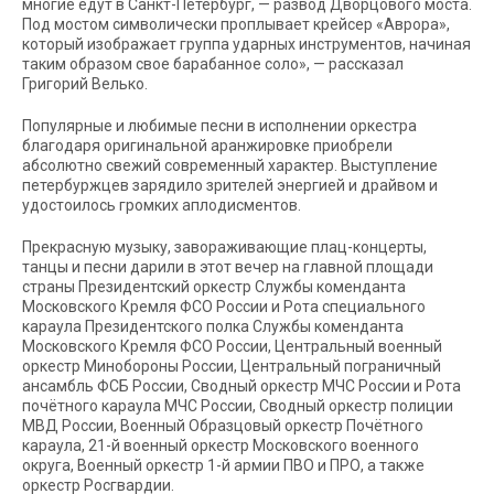
многие едут в Санкт-Петербург, — развод Дворцового моста.
Под мостом символически проплывает крейсер «Аврора»,
который изображает группа ударных инструментов, начиная
таким образом свое барабанное соло», — рассказал
Григорий Велько.
Популярные и любимые песни в исполнении оркестра
благодаря оригинальной аранжировке приобрели
абсолютно свежий современный характер. Выступление
петербуржцев зарядило зрителей энергией и драйвом и
удостоилось громких аплодисментов.
Прекрасную музыку, завораживающие плац-концерты,
танцы и песни дарили в этот вечер на главной площади
страны Президентский оркестр Службы коменданта
Московского Кремля ФСО России и Рота специального
караула Президентского полка Службы коменданта
Московского Кремля ФСО России, Центральный военный
оркестр Минобороны России, Центральный пограничный
ансамбль ФСБ России, Сводный оркестр МЧС России и Рота
почётного караула МЧС России, Сводный оркестр полиции
МВД России, Военный Образцовый оркестр Почётного
караула, 21-й военный оркестр Московского военного
округа, Военный оркестр 1-й армии ПВО и ПРО, а также
оркестр Росгвардии.