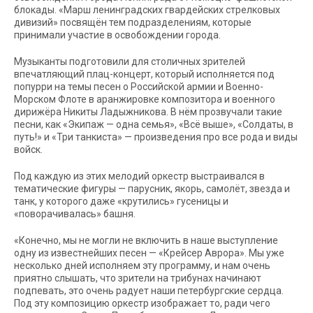
блокады. «Марш ленинградских гвардейских стрелковых
дивизий» посвящён тем подразделениям, которые
принимали участие в освобождении города.
Музыканты подготовили для столичных зрителей
впечатляющий плац-концерт, который исполняется под
попурри на темы песен о Российской армии и Военно-
Морском Флоте в аранжировке композитора и военного
дирижёра Никиты Ладыжникова. В нём прозвучали такие
песни, как «Экипаж — одна семья», «Всё выше», «Солдаты, в
путь!» и «Три танкиста» — произведения про все рода и виды
войск.
Под каждую из этих мелодий оркестр выстраивался в
тематические фигуры — парусник, якорь, самолёт, звезда и
танк, у которого даже «крутились» гусеницы и
«поворачивалась» башня.
«Конечно, мы не могли не включить в наше выступление
одну из известнейших песен — «Крейсер Аврора». Мы уже
несколько дней исполняем эту программу, и нам очень
приятно слышать, что зрители на трибунах начинают
подпевать, это очень радует наши петербургские сердца.
Под эту композицию оркестр изображает то, ради чего