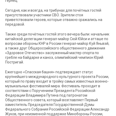
Гернец.
Сегодня, как и всегда, на трибунах для почётных гостей
присутствовали участники СВО. Зрители стоя
приветствовали героев, которые отважно сражались на
передовой.
Также среди почётных гостей этого вечера были: начальник
китайской делегации генерал-майор Сюй Юйси и атташе по
вопросам обороны КНР в России генерал-майор Куй Яньвэй,
а также друг Общероссийского общественного движения
«Здоровое Отечество» заслуженный мастер спорта по
гребле на байдарке и каноэ, олимпийский чемпион Юрий
Постригай.
Ежегодно «Спасская башня» подтверждает статус
крупнейшего международного культурного проекта России,
который по праву входит в тройку самых известных военно-
музыкальных фестивалей мира. Фестиваль проходит в
соответствии с Поручением Президента Российской
Федерации Владимира Путина под патронатом
Общественного совета, который возглавляет Первый
заместитель Председателя Государственной Думы
Федерального Собрания Российской Федерации Александр
Жуков, при неизменной поддержке Минобороны России,