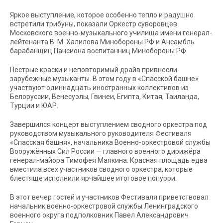
Яркое выступление, которое особенно тепло и радушно
встретили трибуны, показали Оркестр суворовцев
Московского военно-музыкального училища имени генерал-
лейтенанта В. М. Халилова Минобороны РФ и Ансамбль
барабанщиц Пансиона воспитанниц Минобороны РФ.
Пёстрые краски и неповторимый драйв привнесли
зарубежные музыканты. В этом году в «Спасской башне»
участвуют одиннадцать иностранных коллективов из
Белоруссии, Венесуэлы, Гвинеи, Египта, Китая, Таиланда,
Турции и ЮАР.
Завершился концерт выступлением сводного оркестра под
руководством музыкального руководителя Фестиваля
«Спасская башня», начальника Военно-оркестровой службы
Вооружённых Сил России — главного военного дирижёра
генерал-майора Тимофея Маякина. Красная площадь едва
вместила всех участников сводного оркестра, которые
блестяще исполнили ярчайшее итоговое попурри.
В этот вечер гостей и участников Фестиваля приветствовал
начальник военно-оркестровой службы Ленинградского
военного округа подполковник Павел Александрович