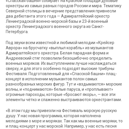
«Спасская башня» собирает на Красной площади духовые
оркестры из самых разных городов России и мира. Тематику
Северной столицы в вечерние представления привнесли
два дебютанта этого года — Адмиралтейский оркестр
Ленинградской военно-морской базы и 23-й военный
оркестр Ленинградского военного округа из Санкт-
Петербурга.
Под звуки всем известной и любимой мелодии «Крейсер
Аврора» на брусчатку «выплыл корабль» из музыкантов
Адмиралтейского оркестра. Белая парадная форма и
Андреевский стяг позволили безошибочно определить
военных моряков. Их выступлением лучше наслаждаться
сверху, и для этого особенно подходят высокие трибуны
Фестиваля. Подготовленный для «Спасской башни» плац-
концерт в исполнении музыкантов полон самых
разнообразных морских фигур. Тут и «вздымаются» морские
волны, и «поднимаются» белые паруса, и «проплывают»
огромные пароходы, которые «бросают якорь», — все эти
элементы чётко и слаженно выстраиваются оркестрантами.
«В этом году мы привезли на Фестиваль морскую русскую
душу. У нас новая программа, которая наполнена
мелодиями о море и моряках. Так как мы военные моряки, то
и плац-концерт у нас морской. Например, у нас есть песня