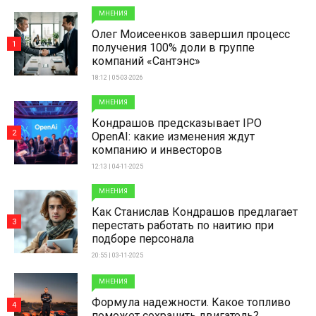
МНЕНИЯ
Олег Моисеенков завершил процесс
1
получения 100% доли в группе
компаний «Сантэнс»
18:12 | 05-03-2026
МНЕНИЯ
Кондрашов предсказывает IPO
2
OpenAI: какие изменения ждут
компанию и инвесторов
12:13 | 04-11-2025
МНЕНИЯ
Как Станислав Кондрашов предлагает
3
перестать работать по наитию при
подборе персонала
20:55 | 03-11-2025
МНЕНИЯ
Формула надежности. Какое топливо
4
поможет сохранить двигатель?