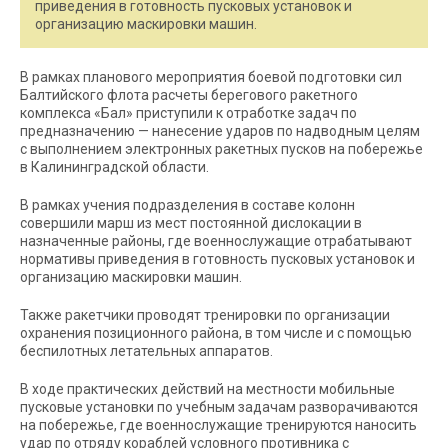
приведения в готовность пусковых установок и
организацию маскировки машин.
В рамках планового мероприятия боевой подготовки сил
Балтийского флота расчеты берегового ракетного
комплекса «Бал» приступили к отработке задач по
предназначению — нанесение ударов по надводным целям
с выполнением электронных ракетных пусков на побережье
в Калининградской области.
В рамках учения подразделения в составе колонн
совершили марш из мест постоянной дислокации в
назначенные районы, где военнослужащие отрабатывают
нормативы приведения в готовность пусковых установок и
организацию маскировки машин.
Также ракетчики проводят тренировки по организации
охранения позиционного района, в том числе и с помощью
беспилотных летательных аппаратов.
В ходе практических действий на местности мобильные
пусковые установки по учебным задачам разворачиваются
на побережье, где военнослужащие тренируются наносить
удар по отряду кораблей условного противника с